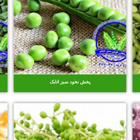
پخش نخود سبز اتابک