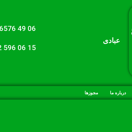
06 49 6576 021
عبادی
15 06 596 0912
درباره ما
مجوزها