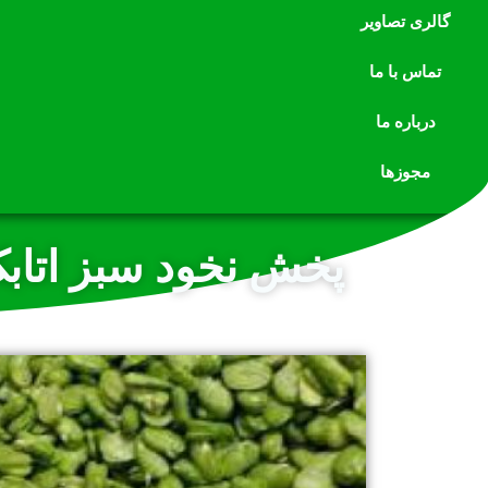
گالری تصاویر
تماس با ما
درباره ما
مجوزها
پخش نخود سبز اتابک