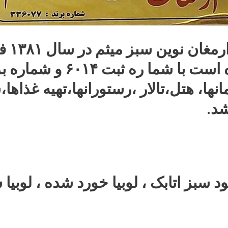
پخش ف
زمانها، هتل،تالار ،رستورانها،تهیه غذ
شد.
د سبز اتابک ، لوبیا خورد شده ، لوبیا