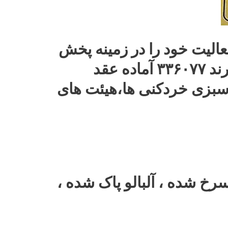
رنگیجات چهار فصل ارمغان نوین سبز میثم در سال ۱۳۸۱ فعالیت خود را در زمینه پخش
فرنگیجات شروع به کار کرده است با شما ره ثبت ۶۰۱۴ و شماره برند ۳۳۶۰۷۷ آماده عقد
اها،سبزی خردکنی ها،هیئت های
 سرخ شده ، آلبالو پاک شده ،