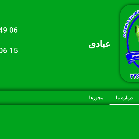
06 49 6576 021
عبادی
15 06 596 0912
درباره ما
مجوزها