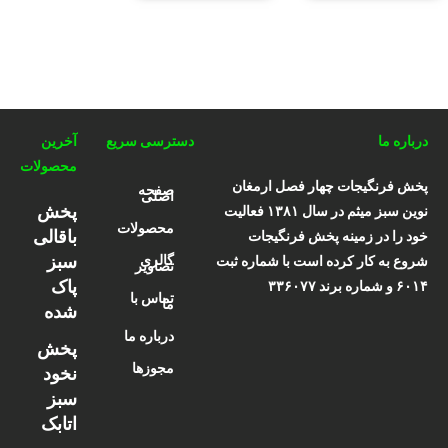
درباره ما
دسترسی سریع
آخرین
محصولات
پخش فرنگیجات چهار فصل ارمغان
صفحه
اصلی
پخش
نوین سبز میثم در سال ۱۳۸۱ فعالیت
محصولات
باقالی
خود را در زمینه پخش فرنگیجات
سبز
گالری
شروع به کار کرده است با شماره ثبت
تصاویر
پاک
۶۰۱۴ و شماره برند ۳۳۶۰۷۷
تماس با
ما
شده
درباره ما
پخش
مجوزها
نخود
سبز
اتابک