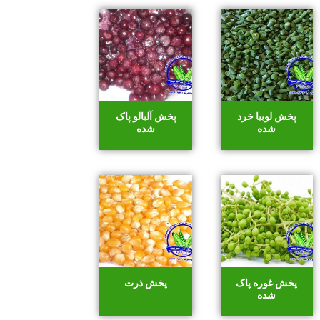
پخش لوبیا خرد
پخش آلبالو پاک
شده
شده
پخش غوره پاک
پخش ذرت
شده