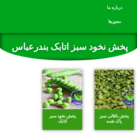
درباره ما
مجوزها
پخش نخود سبز اتابک بندرعباس
پخش باقالی سبز
پخش نخود سبز
پاک شده
اتابک