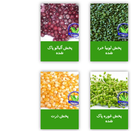
پخش لوبیا خرد
پخش آلبالو پاک
شده
شده
پخش غوره پاک
پخش ذرت
شده