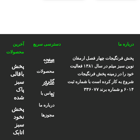
درباره ما
دسترسی سریع
آخرین
محصولات
پخش فرنگیجات چهار فصل ارمغان
صفحه
اصلی
پخش
نوین سبز میثم در سال ۱۳۸۱ فعالیت
محصولات
باقالی
خود را در زمینه پخش فرنگیجات
سبز
گالری
شروع به کار کرده است با شماره ثبت
تصاویر
پاک
۶۰۱۴ و شماره برند ۳۳۶۰۷۷
تماس با
ما
شده
درباره ما
پخش
مجوزها
نخود
سبز
اتابک