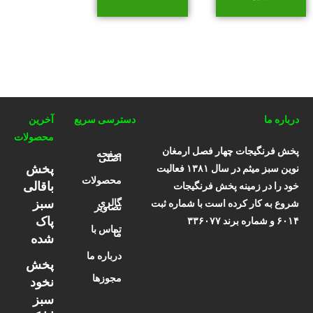
درباره ما
دسترسی سریع
آخرین
محصولات
پخش فرنگیجات چهار فصل ارمغان
صفحه
اصلی
پخش
نوین سبز میثم در سال ۱۳۸۱ فعالیت
محصولات
باقالی
خود را در زمینه پخش فرنگیجات
سبز
گالری
شروع به کار کرده است با شماره ثبت
تصاویر
پاک
۶۰۱۴ و شماره برند ۳۳۶۰۷۷
تماس با
ما
شده
درباره ما
پخش
مجوزها
نخود
سبز