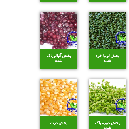
پخش لوبیا خرد
پخش آلبالو پاک
شده
شده
پخش غوره پاک
پخش ذرت
شده