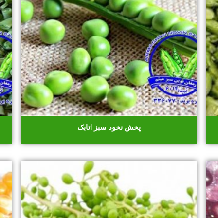
پخش نخود سبز اتابک