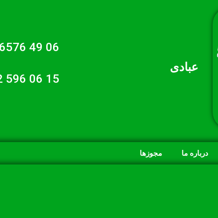
06 49 6576 021
عبادی
15 06 596 0912
درباره ما
مجوزها