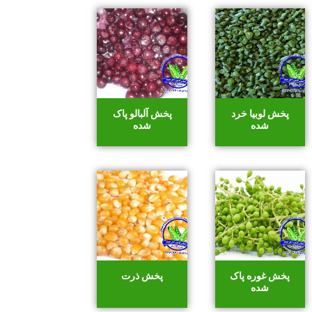
پخش لوبیا خرد
پخش آلبالو پاک
شده
شده
پخش غوره پاک
پخش ذرت
شده