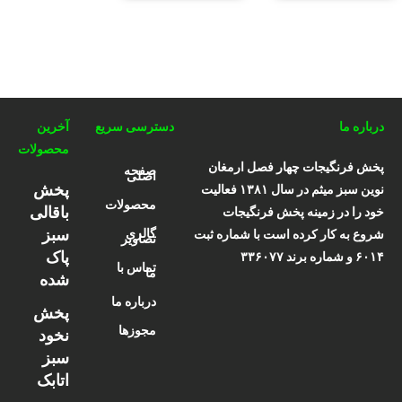
درباره ما
دسترسی سریع
آخرین
محصولات
پخش فرنگیجات چهار فصل ارمغان
صفحه
اصلی
پخش
نوین سبز میثم در سال ۱۳۸۱ فعالیت
محصولات
باقالی
خود را در زمینه پخش فرنگیجات
سبز
گالری
شروع به کار کرده است با شماره ثبت
تصاویر
پاک
۶۰۱۴ و شماره برند ۳۳۶۰۷۷
تماس با
ما
شده
درباره ما
پخش
مجوزها
نخود
سبز
اتابک