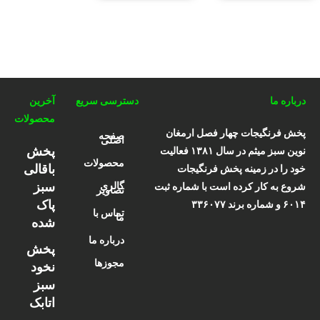
درباره ما
دسترسی سریع
آخرین
محصولات
پخش فرنگیجات چهار فصل ارمغان
صفحه
اصلی
پخش
نوین سبز میثم در سال ۱۳۸۱ فعالیت
محصولات
باقالی
خود را در زمینه پخش فرنگیجات
سبز
گالری
شروع به کار کرده است با شماره ثبت
تصاویر
پاک
۶۰۱۴ و شماره برند ۳۳۶۰۷۷
تماس با
ما
شده
درباره ما
پخش
مجوزها
نخود
سبز
اتابک