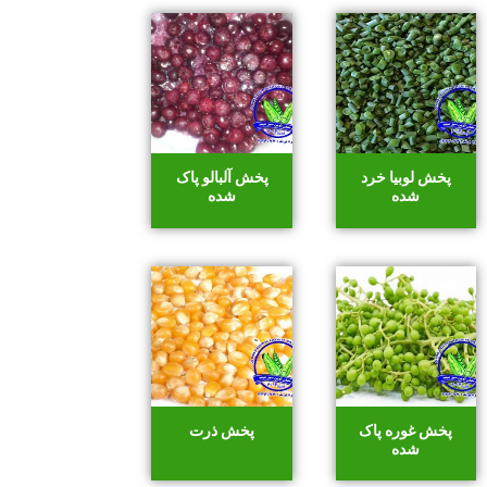
پخش لوبیا خرد
پخش آلبالو پاک
شده
شده
پخش غوره پاک
پخش ذرت
شده