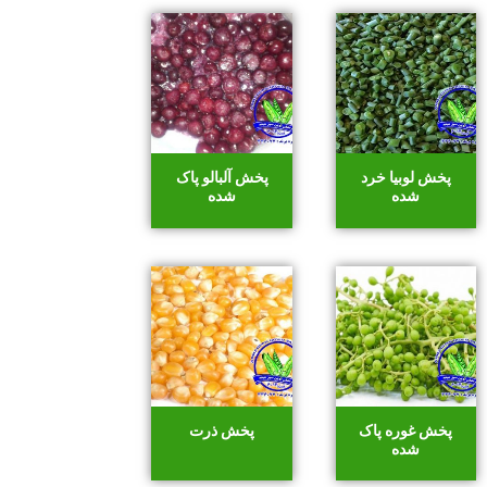
پخش لوبیا خرد
پخش آلبالو پاک
شده
شده
پخش غوره پاک
پخش ذرت
شده