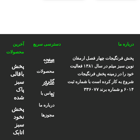
درباره ما
دسترسی سریع
آخرین
محصولات
پخش فرنگیجات چهار فصل ارمغان
صفحه
اصلی
پخش
نوین سبز میثم در سال ۱۳۸۱ فعالیت
محصولات
باقالی
خود را در زمینه پخش فرنگیجات
سبز
گالری
شروع به کار کرده است با شماره ثبت
تصاویر
پاک
۶۰۱۴ و شماره برند ۳۳۶۰۷۷
تماس با
ما
شده
درباره ما
پخش
مجوزها
نخود
سبز
اتابک