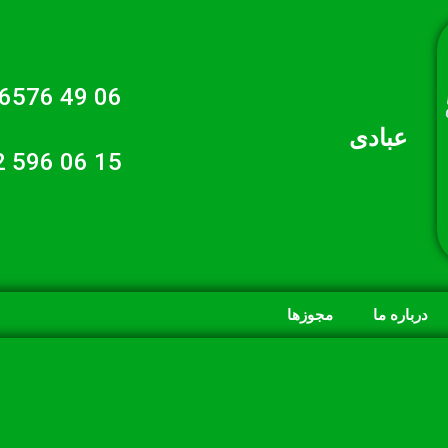
06 49 6576 021
عبادی
15 06 596 0912
درباره ما
مجوزها