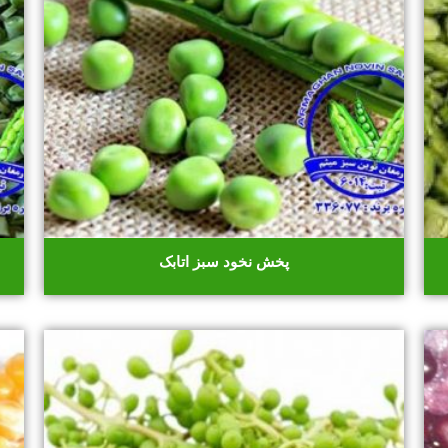
پخش نخود سبز اتابک