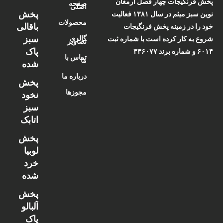
پخش فرنگیجات چهار فصل ارمغان
صفحه
اصلی
پخش
نوین سبز میثم در سال ۱۳۸۱ فعالیت
محصولات
باقالی
خود را در زمینه پخش فرنگیجات
سبز
گالری
شروع به کار کرده است با شماره ثبت
تصاویر
پاک
۶۰۱۴ و شماره برند ۳۳۶۰۷۷
تماس با
ما
شده
درباره ما
پخش
مجوزها
نخود
سبز
اتابک
پخش
لوبیا
خرد
شده
پخش
آلبالو
پاک