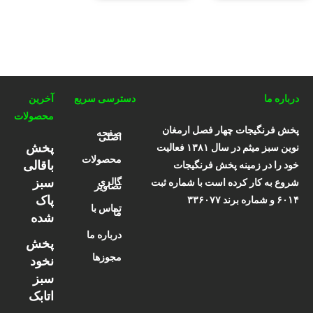
درباره ما
دسترسی سریع
آخرین
محصولات
پخش فرنگیجات چهار فصل ارمغان
صفحه
اصلی
پخش
نوین سبز میثم در سال ۱۳۸۱ فعالیت
محصولات
باقالی
خود را در زمینه پخش فرنگیجات
سبز
گالری
شروع به کار کرده است با شماره ثبت
تصاویر
پاک
۶۰۱۴ و شماره برند ۳۳۶۰۷۷
تماس با
ما
شده
درباره ما
پخش
مجوزها
نخود
سبز
اتابک