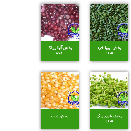
پخش لوبیا خرد
پخش آلبالو پاک
شده
شده
پخش غوره پاک
پخش ذرت
شده