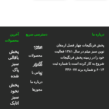
درباره ما
دسترسی سریع
آخرین
محصولات
پخش فرنگیجات چهار فصل ارمغان
صفحه
اصلی
پخش
نوین سبز میثم در سال ۱۳۸۱ فعالیت
محصولات
باقالی
خود را در زمینه پخش فرنگیجات
سبز
گالری
شروع به کار کرده است با شماره ثبت
تصاویر
پاک
۶۰۱۴ و شماره برند ۳۳۶۰۷۷
تماس با
ما
شده
درباره ما
پخش
مجوزها
نخود
سبز
اتابک