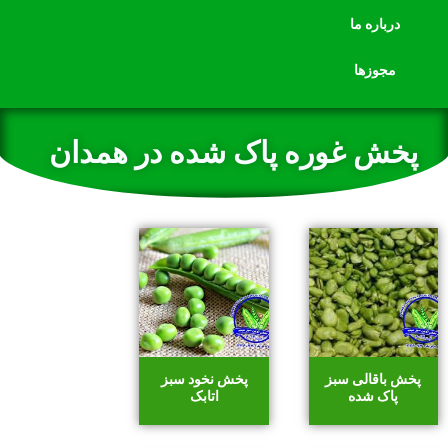
درباره ما
مجوزها
پخش غوره پاک شده در همدان
پخش باقالی سبز
پخش نخود سبز
پاک شده
اتابک