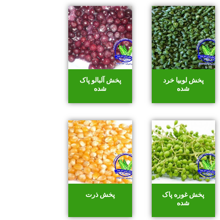
پخش لوبیا خرد
پخش آلبالو پاک
شده
شده
پخش غوره پاک
پخش ذرت
شده