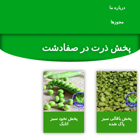
درباره ما
مجوزها
پخش ذرت در صفادشت
پخش باقالی سبز
پخش نخود سبز
پاک شده
اتابک