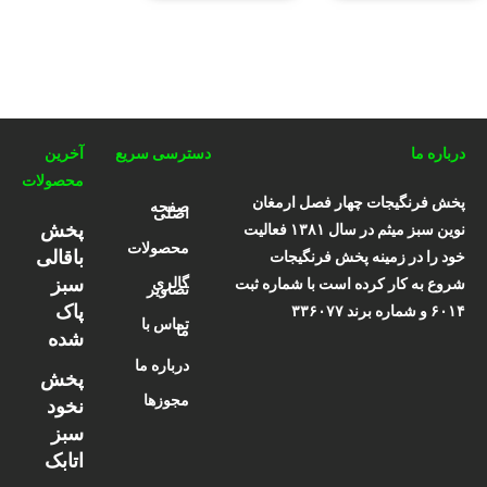
درباره ما
دسترسی سریع
آخرین
محصولات
پخش فرنگیجات چهار فصل ارمغان
صفحه
اصلی
پخش
نوین سبز میثم در سال ۱۳۸۱ فعالیت
محصولات
باقالی
خود را در زمینه پخش فرنگیجات
سبز
گالری
شروع به کار کرده است با شماره ثبت
تصاویر
پاک
۶۰۱۴ و شماره برند ۳۳۶۰۷۷
تماس با
ما
شده
درباره ما
پخش
مجوزها
نخود
سبز
اتابک