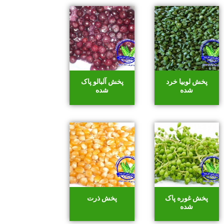
پخش لوبیا خرد
پخش آلبالو پاک
شده
شده
پخش غوره پاک
پخش ذرت
شده