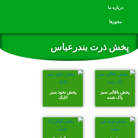
درباره ما
مجوزها
پخش ذرت بندرعباس
پخش باقالی سبز
پخش نخود سبز
پاک شده
اتابک