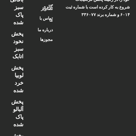
سبز
گالری
شروع به کار کرده است با شماره ثبت
تصاویر
پاک
۶۰۱۴ و شماره برند ۳۳۶۰۷۷
تماس با
ما
شده
درباره ما
پخش
مجوزها
نخود
سبز
اتابک
پخش
لوبیا
خرد
شده
پخش
آلبالو
پاک
شده
پخش