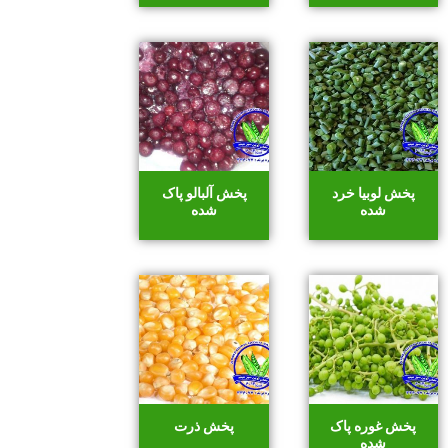
پخش لوبیا خرد
پخش آلبالو پاک
شده
شده
پخش غوره پاک
پخش ذرت
شده