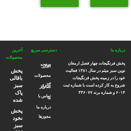
درباره ما
دسترسی سریع
آخرین
محصولات
پخش فرنگیجات چهار فصل ارمغان
صفحه
اصلی
پخش
نوین سبز میثم در سال ۱۳۸۱ فعالیت
محصولات
باقالی
خود را در زمینه پخش فرنگیجات
سبز
گالری
شروع به کار کرده است با شماره ثبت
تصاویر
پاک
۶۰۱۴ و شماره برند ۳۳۶۰۷۷
تماس با
ما
شده
درباره ما
پخش
مجوزها
نخود
سبز