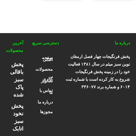
درباره ما
دسترسی سریع
آخرین
محصولات
پخش فرنگیجات چهار فصل ارمغان
صفحه
اصلی
پخش
نوین سبز میثم در سال ۱۳۸۱ فعالیت
محصولات
باقالی
خود را در زمینه پخش فرنگیجات
سبز
گالری
شروع به کار کرده است با شماره ثبت
تصاویر
پاک
۶۰۱۴ و شماره برند ۳۳۶۰۷۷
تماس با
ما
شده
درباره ما
پخش
مجوزها
نخود
سبز
اتابک