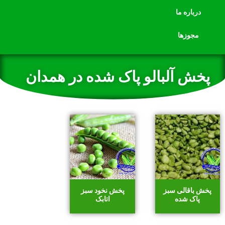
درباره ما
مجوزها
پخش آلبالو پاک شده در همدان
پخش باقالی سبز
پخش نخود سبز
پاک شده
اتابک