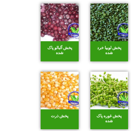
پخش لوبیا خرد
پخش آلبالو پاک
شده
شده
پخش غوره پاک
پخش ذرت
شده