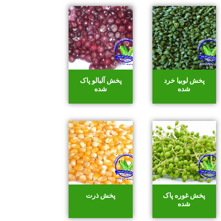
پخش لوبیا خرد
پخش آلبالو پاک
شده
شده
پخش غوره پاک
پخش ذرت
شده