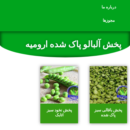
درباره ما
مجوزها
پخش آلبالو پاک شده ارومیه
پخش باقالی سبز
پخش نخود سبز
پاک شده
اتابک