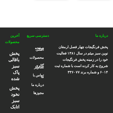
درباره ما
دسترسی سریع
آخرین
محصولات
پخش فرنگیجات چهار فصل ارمغان
صفحه
اصلی
پخش
نوین سبز میثم در سال ۱۳۸۱ فعالیت
محصولات
باقالی
خود را در زمینه پخش فرنگیجات
سبز
گالری
شروع به کار کرده است با شماره ثبت
تصاویر
پاک
۶۰۱۴ و شماره برند ۳۳۶۰۷۷
تماس با
ما
شده
درباره ما
پخش
مجوزها
نخود
سبز
اتابک