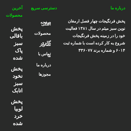
درباره ما
دسترسی سریع
آخرین
محصولات
پخش فرنگیجات چهار فصل ارمغان
صفحه
اصلی
پخش
نوین سبز میثم در سال ۱۳۸۱ فعالیت
محصولات
باقالی
خود را در زمینه پخش فرنگیجات
سبز
گالری
شروع به کار کرده است با شماره ثبت
تصاویر
پاک
۶۰۱۴ و شماره برند ۳۳۶۰۷۷
تماس با
ما
شده
درباره ما
پخش
مجوزها
نخود
سبز
اتابک
پخش
لوبیا
خرد
شده